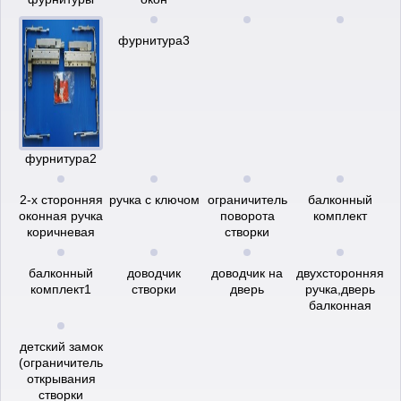
фурнитура3
фурнитура2
2-х сторонняя
ручка с ключом
ограничитель
балконный
оконная ручка
поворота
комплект
коричневая
створки
балконный
доводчик
доводчик на
двухсторонняя
комплект1
створки
дверь
ручка,дверь
балконная
детский замок
(ограничитель
открывания
створки