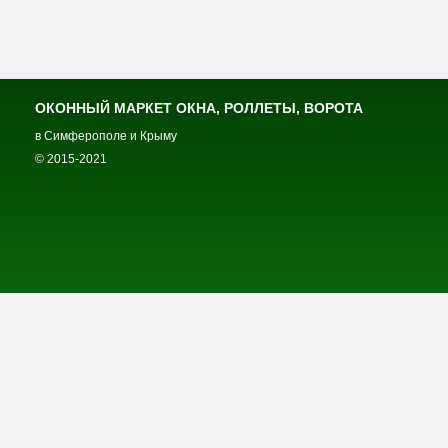
ОКОННЫЙ МАРКЕТ ОКНА, РОЛЛЕТЫ, ВОРОТА
в Симферополе и Крыму
© 2015-2021
Оконный маркет
Главная
Пластиковые окна
Пластиковые окна в квартиру
Пластиковые окна в дом
Пластиковые окна в офис
Пластиковые окна для балкона
Стеклопакеты
Роллеты на окна